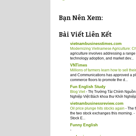
Bạn Nên Xem:
Bài Viết Liên Kết
vietnambusinesstimes.com
Modernizing Vietnamese Agriculture: C
agriculture involves addressing a range 
technology adoption, and market dev...
VNTimes
Millions of farmers learn how to sell th
and Communications has approved a plan
commerce floors to promote the d...
Fun English Study
Blog Viet
-
Thị Trường Tài Chính Nguồn 
Nghiệp Việt Bách khoa thư Khởi Nghiệp
vietnambusinessreview.com
Oil price plunge hits stocks again
-
The f
the two stock exchanges this morning.
Stock E...
Funny English
-