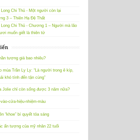
Long Chi Thủ - Một người còn lại
ng 3 – Thiên Hạ Đệ Thất
 Long Chi Thủ - Chương 1 – Người mà lão
ươi muốn giết là thiên tử
iến
hần tượng giá bao nhiêu?
o múa Trần Ly Ly: “Là người trong ê kíp,
ải khó tính đến tận cùng”
a Jolie chỉ còn sống được 3 năm nữa?
vào-cửa-hiệu-nhiệm-màu
ên “khoe” bí quyết tỏa sáng
c ấn tượng của mỹ nhân 22 tuổi