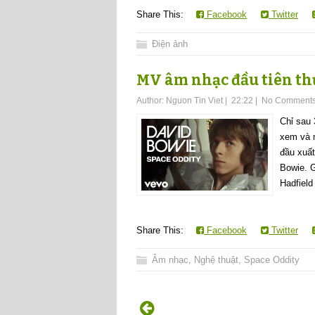
Share This:
Facebook
Twitter
Điện ảnh
MV âm nhạc đầu tiên thự
Author:
Nguon Tin Viet
|
22:22
|
No Comment
Chỉ sau 
xem và n
đầu xuất
Bowie. G
Hadfield 
Share This:
Facebook
Twitter
Âm nhạc
,
Nghệ thuật
,
Space Oddity