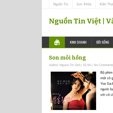
Nguồn Tin
Sức Khỏe
Kiến Th
Nguồn Tin Việt | 
KINH DOANH
ĐỜI SỐNG
Son môi hồng
Author:
Nguon Tin Viet
|
02:44
|
No Comment
Bộ phim
một cô g
Yoo Ga-E
người bạ
với cô ch