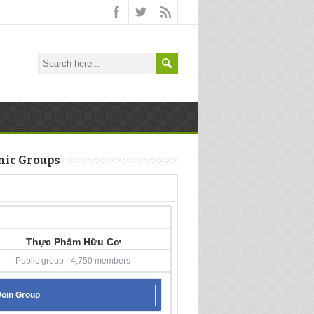
nic Groups
Thực Phẩm Hữu Cơ
Public group · 4,750 members
Join Group