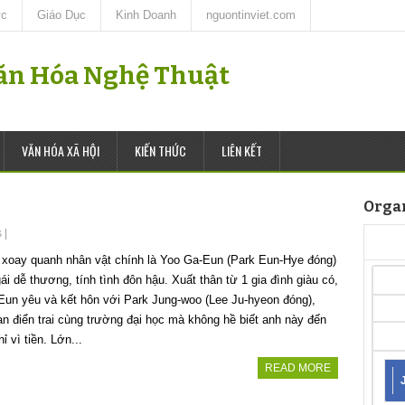
ức
Giáo Dục
Kinh Doanh
nguontinviet.com
Văn Hóa Nghệ Thuật
VĂN HÓA XÃ HỘI
KIẾN THỨC
LIÊN KẾT
Orga
s
|
 xoay quanh nhân vật chính là Yoo Ga-Eun (Park Eun-Hye đóng)
ái dễ thương, tính tình đôn hậu. Xuất thân từ 1 gia đình giàu có,
un yêu và kết hôn với Park Jung-woo (Lee Ju-hyeon đóng),
n điển trai cùng trường đại học mà không hề biết anh này đến
ỉ vì tiền. Lớn...
READ MORE