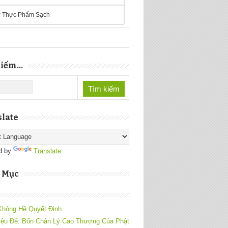
 Thực Phẩm Sạch
iếm...
late
d by
Translate
 Mục
Không Hề Quyết Định
iệu Đế: Bốn Chân Lý Cao Thượng Của Phật