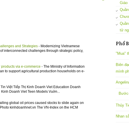
Giáo
Quần 
Chươ
Quần
tử ng
Phổ B
hallenges and Strategies
-
Modernizing Vietnamese
of interconnected challenges through strategic policy,
"Mua" t
Biên đạ
eir products via e-commerce
-
The Ministry of Information
mình ph
 to support agricultural production households on e-
Angelin
Tin Việt Tiếp Thị Kinh Doanh Viet Education Doanh
 Kinh Doanh Viet Teen Models Vuờn...
Bước-
alling global oil prices caused stocks to slide again on
Thủy Ti
 - Photo kinhdoanhnet.vn The VN-Index on the HCM
Nhan sắ