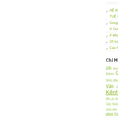
HỆ Đ
TUỆ 
Googl
ở Go
4 dấu
10 tu
Cao h
Chỉ M
24h
Ang
Britney
Nhật Min
Văn
G
Kênh
Min Ju
là
Tâm
Ngâ
ngoi sao
phim
Ri