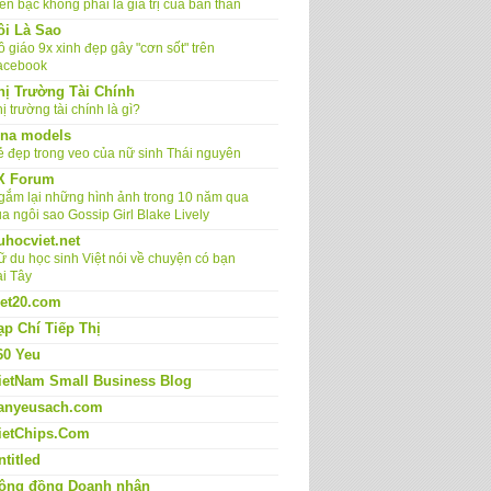
ền bạc không phải là giá trị của bản thân
ôi Là Sao
 giáo 9x xinh đẹp gây "cơn sốt" trên
acebook
hị Trường Tài Chính
ị trường tài chính là gì?
ina models
ẻ đẹp trong veo của nữ sinh Thái nguyên
X Forum
gắm lại những hình ảnh trong 10 năm qua
a ngôi sao Gossip Girl Blake Lively
uhocviet.net
ữ du học sinh Việt nói về chuyện có bạn
ai Tây
iet20.com
ạp Chí Tiếp Thị
60 Yeu
ietNam Small Business Blog
anyeusach.com
ietChips.Com
ntitled
ộng đồng Doanh nhân