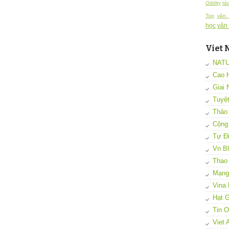
Oddity
tá
Top
văn
học
văn
Viet 
NAT
Cao 
Giai 
Tuyệ
Thảo
Cộng
Tự Đi
Vn B
Thao
Mạng 
Vina 
Hạt G
Tin 
Viet 