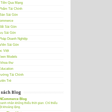
 Tiền Qua Mạng
Phẩm Tài Chính
Bán Sài Gòn
ommerce
Đất Sài Gòn
vụ Sài Gòn
 Pháp Doanh Nghiệp
Viên Sài Gòn
c Việt
Teen Models
 khoa thư
Education
rường Tài Chính
viên Trẻ
 sách Blog
NCommerce Blog
oanh nhân không thiếu thời gian. Chỉ thiếu
ột khoảng lặng.