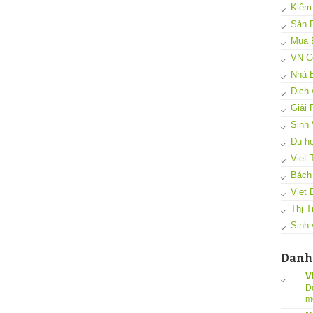
Kiếm
Sản 
Mua 
VN C
Nhà 
Dich 
Giải
Sinh 
Du họ
Viet 
Bách
Viet 
Thị T
Sinh 
Danh
V
D
m