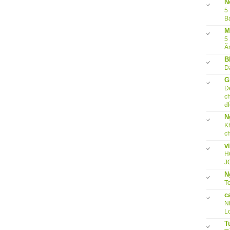
N
5
B
M
5
Ă
B
D
G
Đ
c
đi
N
K
c
v
H
J
N
Te
c
N
L
T