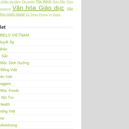
The Voice
c phẩm
tài năng
Tập luyện
Thủy Tiên
Thủy
Văn hóa Giáo dục
Văn
 chương
 học nước ngoài
Vũ Trọng Phụng
Vy Oanh
Net
URELO VIETNAM
Huyết Áp
Nhân
t Sắc
 Mộc Dinh Dưỡng
 Đồng Việt
ển Việt
loggers
 Moc Foods
Nội Trợ
Health
iống Việt
One
Advertising