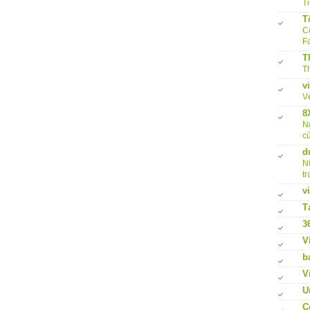
Ti
T
Cô
F
T
Th
v
V
8
N
củ
d
N
tr
v
T
3
V
b
V
U
C