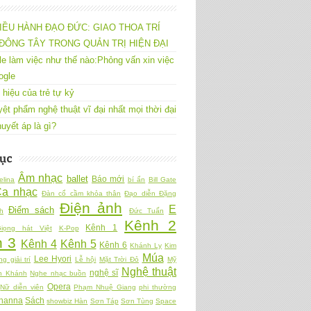
IỀU HÀNH ĐẠO ĐỨC: GIAO THOA TRÍ
ĐÔNG TÂY TRONG QUẢN TRỊ HIỆN ĐẠI
e làm việc như thế nào:Phỏng vấn xin việc
ogle
 hiệu của trẻ tự kỷ
yệt phẩm nghệ thuật vĩ đại nhất mọi thời đại
uyết áp là gì?
ục
Âm nhạc
ballet
Báo mới
elina
bí ẩn
Bill Gate
Ca nhạc
Đàn cổ cầm khỏa thân
Đạo diễn Đặng
Điện ảnh
E
Điểm sách
h
Đức Tuấn
Kênh 2
Kênh 1
iọng hát Việt
K-Pop
 3
Kênh 4
Kênh 5
Kênh 6
Khánh Ly
Kim
Múa
Lee Hyori
ng giải trí
Lễ hội
Mặt Trời Đỏ
Mỹ
Nghệ thuật
nghệ sĩ
n Khánh
Nghe nhạc buồn
Opera
Nữ diễn viên
Phạm Nhuệ Giang
phi thường
hanna
Sách
showbiz Hàn
Sơn Táp
Sơn Tùng
Space