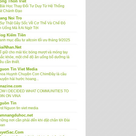
ong Thon Viet
 Bài Học Thay Đổi Tư Duy Từ Hệ Thống
át Chánh Đạo
ang Noi Tro
 Sự Thật Gây Sốc Về Cơ Thể Và Chế Độ
n Uống Mà Ít Ai Ngờ Tới
log Kiếm Tiền
anh mục đầu tư altcoin tối ưu tháng 9/2025
iaiNhan.Net
ể giữ cho mái tóc bóng mượt và móng tay
hắc khỏe, một chế độ ăn uống bổ dưỡng là
ều cần thiết.
guon Tin Viet Media
hoa Huynh Chuyện Con ChimĐây là câu
huyện hài hước hoang...
inazine.com
OW I DECIDED WHAT COMMUNITIES TO
OIN ON VINA
guồn Tin
st Nguon tin viet media
amnangduhoc.net
hững nơi cần phải đến khi đặt chân tới Đài
oan
uyetSac.Com