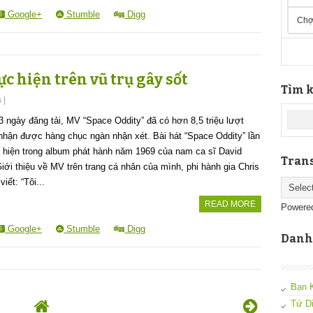
Google+
Stumble
Digg
Chợ
c hiện trên vũ trụ gây sốt
Tìm k
s
|
3 ngày đăng tải, MV “Space Oddity” đã có hơn 8,5 triệu lượt
hận được hàng chục ngàn nhận xét. Bài hát “Space Oddity” lần
 hiện trong album phát hành năm 1969 của nam ca sĩ David
Trans
iới thiệu về MV trên trang cá nhân của mình, phi hành gia Chris
viết: “Tôi...
READ MORE
Powere
Google+
Stumble
Digg
Danh
Bạn 
Tứ D