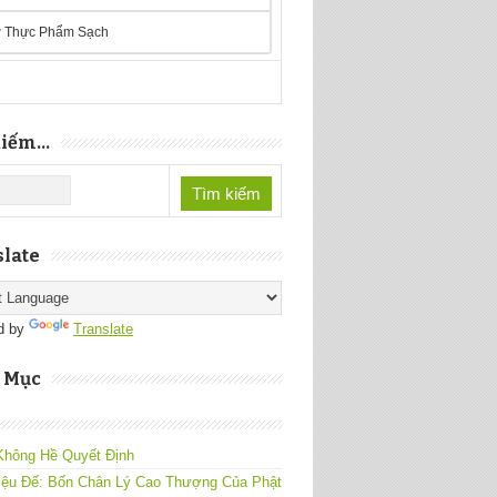
 Thực Phẩm Sạch
iếm...
late
d by
Translate
 Mục
Không Hề Quyết Định
iệu Đế: Bốn Chân Lý Cao Thượng Của Phật