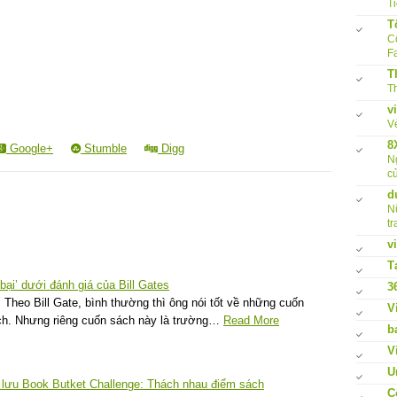
Ti
T
Cô
F
T
Th
v
V
8
Google+
Stumble
Digg
N
củ
d
N
tr
v
T
 bại’ dưới đánh giá của Bill Gates
3
Theo Bill Gate, bình thường thì ông nói tốt về những cuốn
V
ách. Nhưng riêng cuốn sách này là trường…
Read More
b
V
U
o lưu Book Butket Challenge: Thách nhau điểm sách
C