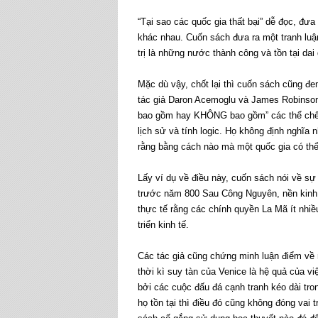
“Tại sao các quốc gia thất bại” dễ đọc, đưa
khác nhau. Cuốn sách đưa ra một tranh lu
trị là những nước thành công và tồn tại dai
Mặc dù vậy, chốt lại thì cuốn sách cũng đem
tác giả Daron Acemoglu và James Robinson
bao gồm hay KHÔNG bao gồm” các thể chế kin
lịch sử và tính logic. Họ không định nghĩa 
rằng bằng cách nào mà một quốc gia có thể 
Lấy ví dụ về điều này, cuốn sách nói về sự 
trước năm 800 Sau Công Nguyên, nền kinh 
thực tế rằng các chính quyền La Mã ít nhiề
triển kinh tế.
Các tác giả cũng chứng minh luận điểm về 
thời kì suy tàn của Venice là hệ quả của vi
bởi các cuộc đấu đá cạnh tranh kéo dài tro
họ tồn tại thì điều đó cũng không đóng vai 