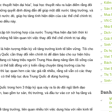
Kiếm
 thuyết hiện đại hóa”, loại học thuyết nêu ra luận điểm rằng đôi
Sản 
những quyết định đúng đắn để giúp một đất nước tăng trưởng, và
Mua 
 nước đó, giúp họ tăng tính hiện diện của các thể chế chính trị.
VN C
o điều này.
Nhà 
 cập tới trường hợp của nước Trung Hoa hiện đại bởi thời kì
Dich 
ng hề liên quan tới việc thay đổi thể chế chính trị tại đây.
Giải
Sinh 
là hiện tượng thần kỳ về tăng trưởng kinh tế bền vững. Tôi cho
Du họ
g Quốc cần thay đổi nền chính trị để đảm bảo cho sự hiện hữu
Viet 
đang có hàng triệu người Trung Hoa đang nâng tầm lối sống của
Bách
ó thể bất đồng với ý kiến rằng chuyện tăng trưởng của họ
Viet 
 thì lạc quan hơn các tác giả rất nhiều, rằng sẽ vẫn có các thay
Thị T
g có thể tiếp tục đưa Trung Quốc đi đúng hướng.
Sinh 
Quốc trong hơn 3 thập kỷ qua xảy ra là do đội ngũ lãnh đạo
Danh
n, bao gồm tư sản, thị trường, và đầu tư vào cơ sở hạ tầng và
V
D
m
 tăng trưởng, liên quan nhiều tới việc dung hòa với nền kinh tế