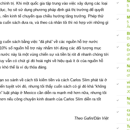
N
chính trị. Khi một quốc gia tập trung vào việc xây dựng các loại
5
dục, họ sẽ sử dụng phương pháp định giá thị trường để quyết
B
ó, nền kinh tế chuyển qua chiều hướng tăng trưởng. Phép thử
M
5
 cuốn sách đưa ra, và theo cá nhân tôi thì nó hợp với những gì
Ă
B
D
ng cuốn sách bằng việc “đả phá” về các nguồn hỗ trợ nước
G
n 10% số nguồn hỗ trợ này nhắm tới đúng các đối tượng mục
Đ
 nước này là một vùng chiến sự và tiền bị rót đi nhanh chóng tới
c
đi
uy vẫn có chút gì đó hoài nghi về hiệu quả ít ỏi của nguồn hỗ
N
 khó thể là ví dụ thỏa đáng.
K
c
ạn so sánh về cách tôi kiếm tiền và cách Carlos Slim phát tài ở
v
ến tuyệt vời đó, nhưng tôi thấy cuốn sách có gì đó khá “không
H
J
ến” luật pháp ở Mexico cần diễn ra mạnh mẽ hơn nữa, nhưng tôi
N
ơn nếu công chuyện kinh doanh của Carlos Slim diễn ra tốt
Te
c
N
Theo Gafin/Dân Việt
L
T