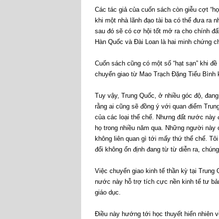
Các tác giả của cuốn sách còn giễu cợt “học
khi một nhà lãnh đạo tài ba có thể đưa ra 
sau đó sẽ có cơ hội tốt mở ra cho chính đất
Hàn Quốc và Đài Loan là hai minh chứng ch
Cuốn sách cũng có một số “hạt sạn” khi đề
chuyển giao từ Mao Trạch Đặng Tiểu Bình khô
Tuy vậy, Trung Quốc, ở nhiều góc độ, đang 
rằng ai cũng sẽ đồng ý với quan điểm Trun
của các loại thể chế. Nhưng đất nước này 
họ trong nhiều năm qua. Những người này c
không liên quan gì tới mấy thứ thể chế. Tôi
đổi không ổn định đang từ từ diễn ra, chún
Việc chuyển giao kinh tế thần kỳ tại Trung 
nước này hỗ trợ tích cực nền kinh tế tư bả
giáo dục.
Điều này hướng tới học thuyết hiển nhiên về