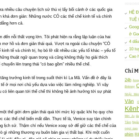
 ra nhiều câu chuyện lịch sử thú vị lấy bối cảnh ở các quốc gia
HỆ Đ
ận khá đơn giản: Những nước CÓ các thể chế kinh tế và chính
TUỆ 
 dẳng hơn cả.
Googl
ở Go
 đến nỗi thất vọng lớn. Tôi phát hiện ra rằng lập luận của hai
4 dấu
 mơ hồ và đơn giản thái quá. Vượt ra ngoài câu chuyện “CÓ
10 tu
h tế và chính trị, họ bỏ lỡ rất nhiều các yếu tố khác – yếu tố
Cao h
những thuật ngữ quan trọng và cũng không thấy họ giải thích
chuyển lên trạng thái “có bao gồm” nhiều thể chế.
Chỉ M
tăng trưởng kinh tế trong suốt thời kì La Mã. Vấn đề ở đây là
24h
Ang
tế ở mọi nơi chủ yếu dựa vào việc làm nông nghiệp. Vì vậy
Britney
u có liên quan tới thể chế thì không hề ảnh hưởng tới sự phát
Nhật Min
Văn
G
Kênh
một thế giới đơn giản thái quá tới mức kỳ quặc khi họ quy cho
Min Ju
là
ệc các thể chế biến mất dần. Thực tế là, Venice suy tàn chính
Tâm
Ngâ
ng lịch sử. Thậm chí nếu Venice xoay sở để giữ các thể chế của
ngoi sao
trò gì những thương vụ buôn bán gia vị thất bại. Khi một cuốn
phim
Ri