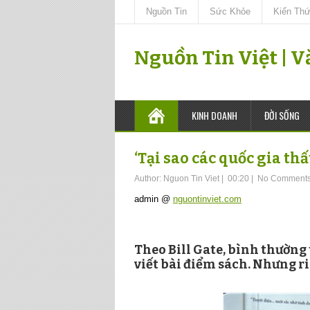
Nguồn Tin
Sức Khỏe
Kiến Th
Nguồn Tin Việt | 
KINH DOANH
ĐỜI SỐNG
‘Tại sao các quốc gia thấ
Author:
Nguon Tin Viet
|
00:20
|
No Comment
admin @
nguontinviet.com
Theo Bill Gate, bình thường
viết bài điểm sách. Nhưng ri