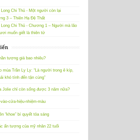
Long Chi Thủ - Một người còn lại
ng 3 – Thiên Hạ Đệ Thất
 Long Chi Thủ - Chương 1 – Người mà lão
ươi muốn giết là thiên tử
iến
hần tượng giá bao nhiêu?
o múa Trần Ly Ly: “Là người trong ê kíp,
ải khó tính đến tận cùng”
a Jolie chỉ còn sống được 3 năm nữa?
vào-cửa-hiệu-nhiệm-màu
ên “khoe” bí quyết tỏa sáng
c ấn tượng của mỹ nhân 22 tuổi