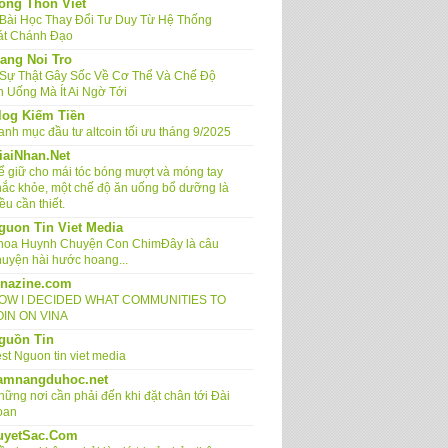
ong Thon Viet
 Bài Học Thay Đổi Tư Duy Từ Hệ Thống
át Chánh Đạo
ang Noi Tro
 Sự Thật Gây Sốc Về Cơ Thể Và Chế Độ
n Uống Mà Ít Ai Ngờ Tới
log Kiếm Tiền
anh mục đầu tư altcoin tối ưu tháng 9/2025
iaiNhan.Net
ể giữ cho mái tóc bóng mượt và móng tay
hắc khỏe, một chế độ ăn uống bổ dưỡng là
ều cần thiết.
guon Tin Viet Media
hoa Huynh Chuyện Con ChimĐây là câu
huyện hài hước hoang...
inazine.com
OW I DECIDED WHAT COMMUNITIES TO
OIN ON VINA
guồn Tin
st Nguon tin viet media
amnangduhoc.net
hững nơi cần phải đến khi đặt chân tới Đài
oan
uyetSac.Com