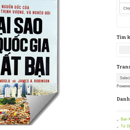
Chợ
Tìm k
Trans
Powere
Danh
Bạn 
Tứ D