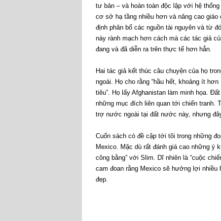
tư bản – và hoàn toàn độc lập với hệ thống 
cơ sở hạ tầng nhiều hơn và nâng cao giáo 
định phân bổ các nguồn tài nguyên và từ đ
này rành mạch hơn cách mà các tác giả của
đang và đã diễn ra trên thực tế hơn hẳn.
Hai tác giả kết thúc câu chuyện của họ tro
ngoài. Họ cho rằng “hầu hết, khoảng ít hơ
tiêu”. Họ lấy Afghanistan làm minh họa. Đất
những mục đích liên quan tới chiến tranh. T
trợ nước ngoài tại đất nước này, nhưng đây
Cuốn sách có đề cập tới tôi trong những đo
Mexico. Mặc dù rất đánh giá cao những ý ki
công bằng” với Slim. Dĩ nhiên là “cuộc chi
cam đoan rằng Mexico sẽ hưởng lợi nhiều h
đẹp.