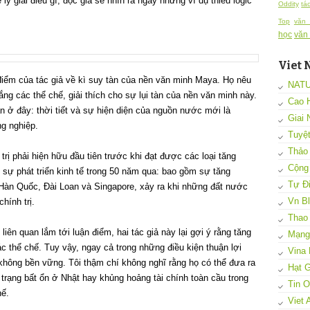
ý giải điều gì, độc giả sẽ nhìn ra ngay những ví dụ thiếu logic
Oddity
tá
Top
văn
học
văn
Viet 
điểm của tác giả về kì suy tàn của nền văn minh Maya. Họ nêu
NAT
vắng các thể chế, giải thích cho sự lụi tàn của nền văn minh này.
Cao 
ản ở đây: thời tiết và sự hiện diện của nguồn nước mới là
Giai 
g nghiệp.
Tuyệ
Thảo
 trị phải hiện hữu đầu tiên trước khi đạt được các loại tăng
Cộng
 sự phát triển kinh tế trong 50 năm qua: bao gồm sự tăng
Tự Đi
Hàn Quốc, Đài Loan và Singapore, xảy ra khi những đất nước
Vn B
hính trị.
Thao
iên quan lắm tới luận điểm, hai tác giả này lại gợi ý rằng tăng
Mạng 
c thể chế. Tuy vậy, ngay cả trong những điều kiện thuận lợi
Vina 
 không bền vững. Tôi thậm chí không nghĩ rằng họ có thể đưa ra
Hạt G
h trạng bất ổn ở Nhật hay khủng hoảng tài chính toàn cầu trong
Tin 
hế.
Viet 