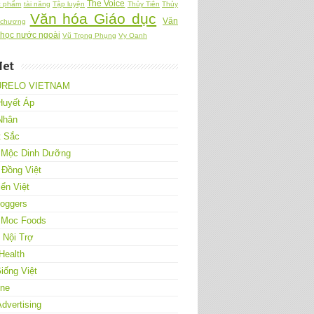
The Voice
c phẩm
tài năng
Tập luyện
Thủy Tiên
Thủy
Văn hóa Giáo dục
Văn
 chương
 học nước ngoài
Vũ Trọng Phụng
Vy Oanh
Net
URELO VIETNAM
Huyết Áp
Nhân
t Sắc
 Mộc Dinh Dưỡng
 Đồng Việt
ển Việt
loggers
 Moc Foods
Nội Trợ
Health
iống Việt
One
Advertising