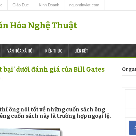
ức
Giáo Dục
Kinh Doanh
nguontinviet.com
Văn Hóa Nghệ Thuật
VĂN HÓA XÃ HỘI
KIẾN THỨC
LIÊN KẾT
t bại’ dưới đánh giá của Bill Gates
Orga
s
|
 thì ông nói tốt về những cuốn sách ông
êng cuốn sách này là trường hợp ngoại lệ.