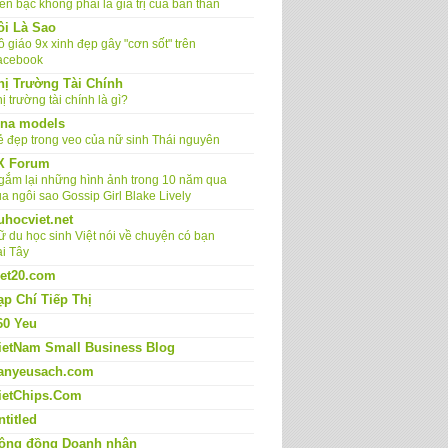
ền bạc không phải là giá trị của bản thân
ôi Là Sao
 giáo 9x xinh đẹp gây "cơn sốt" trên
acebook
hị Trường Tài Chính
ị trường tài chính là gì?
ina models
ẻ đẹp trong veo của nữ sinh Thái nguyên
X Forum
gắm lại những hình ảnh trong 10 năm qua
a ngôi sao Gossip Girl Blake Lively
uhocviet.net
ữ du học sinh Việt nói về chuyện có bạn
ai Tây
iet20.com
ạp Chí Tiếp Thị
60 Yeu
ietNam Small Business Blog
anyeusach.com
ietChips.Com
ntitled
ộng đồng Doanh nhân