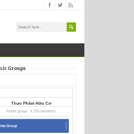
nic Groups
Thực Phẩm Hữu Cơ
Public group · 4,750 members
Join Group