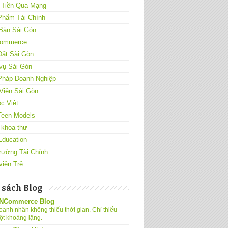
 Tiền Qua Mạng
Phẩm Tài Chính
Bán Sài Gòn
ommerce
Đất Sài Gòn
vụ Sài Gòn
 Pháp Doanh Nghiệp
Viên Sài Gòn
c Việt
Teen Models
 khoa thư
Education
rường Tài Chính
viên Trẻ
 sách Blog
NCommerce Blog
oanh nhân không thiếu thời gian. Chỉ thiếu
ột khoảng lặng.