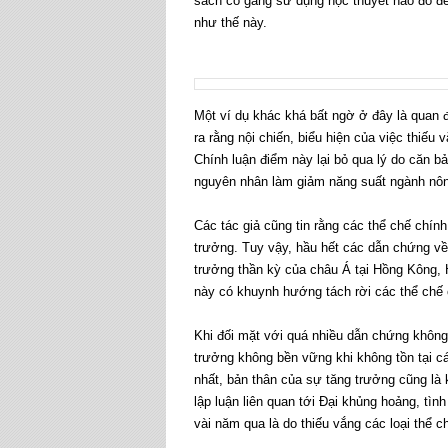
sách cố gắng sử dụng học thuyết nào đó để l
như thế này.
Một ví dụ khác khá bất ngờ ở đây là quan 
ra rằng nội chiến, biểu hiện của việc thiếu 
Chính luận điểm này lại bỏ qua lý do căn b
nguyên nhân làm giảm năng suất ngành nôn
Các tác giả cũng tin rằng các thể chế chính
trưởng. Tuy vậy, hầu hết các dẫn chứng về
trưởng thần kỳ của châu Á tại Hồng Kông, 
này có khuynh hướng tách rời các thể chế c
Khi đối mặt với quá nhiều dẫn chứng không l
trưởng không bền vững khi không tồn tại cá
nhất, bản thân của sự tăng trưởng cũng là
lập luận liên quan tới Đại khủng hoảng, tìn
vài năm qua là do thiếu vắng các loại thể c