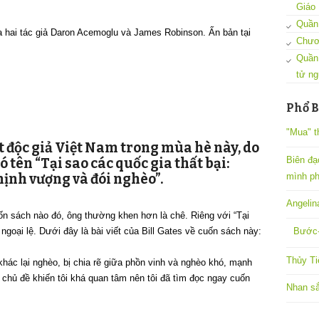
Giáo
Quần 
ủa hai tác giả Daron Acemoglu và James Robinson. Ấn bản tại
Chươ
Quần
tử ng
Phổ B
"Mua" t
t độc giả Việt Nam trong mùa hè này, do
Biên đạ
 tên “Tại sao các quốc gia thất bại:
mình ph
hịnh vượng và đói nghèo”.
Angelin
cuốn sách nào đó, ông thường khen hơn là chê. Riêng với “Tại
Bước-
 ngoại lệ. Dưới đây là bài viết của Bill Gates về cuốn sách này:
Thủy Ti
hác lại nghèo, bị chia rẽ giữa phồn vinh và nghèo khó, mạnh
 chủ đề khiến tôi khá quan tâm nên tôi đã tìm đọc ngay cuốn
Nhan sắ