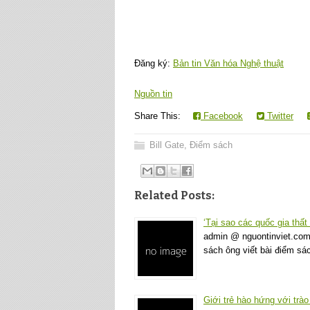
Đăng ký:
Bản tin Văn hóa Nghệ thuật
Nguồn tin
Share This:
Facebook
Twitter
Bill Gate
,
Điểm sách
Related Posts:
‘Tại sao các quốc gia thất
admin @ nguontinviet.com 
sách ông viết bài điểm s
Giới trẻ hào hứng với trà