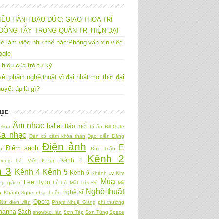
IỀU HÀNH ĐẠO ĐỨC: GIAO THOA TRÍ
ĐÔNG TÂY TRONG QUẢN TRỊ HIỆN ĐẠI
e làm việc như thế nào:Phỏng vấn xin việc
ogle
 hiệu của trẻ tự kỷ
yệt phẩm nghệ thuật vĩ đại nhất mọi thời đại
uyết áp là gì?
ục
Âm nhạc
ballet
Báo mới
elina
bí ẩn
Bill Gate
Ca nhạc
Đàn cổ cầm khỏa thân
Đạo diễn Đặng
Điện ảnh
E
Điểm sách
h
Đức Tuấn
Kênh 2
Kênh 1
iọng hát Việt
K-Pop
 3
Kênh 4
Kênh 5
Kênh 6
Khánh Ly
Kim
Múa
Lee Hyori
ng giải trí
Lễ hội
Mặt Trời Đỏ
Mỹ
Nghệ thuật
nghệ sĩ
n Khánh
Nghe nhạc buồn
Opera
Nữ diễn viên
Phạm Nhuệ Giang
phi thường
hanna
Sách
showbiz Hàn
Sơn Táp
Sơn Tùng
Space