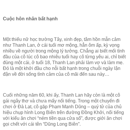
Cuộc hôn nhân bất hạnh
Một thiếu nữ học trường Tây, xinh đẹp, tâm hồn mẫn cảm
như Thanh Lan, ở cái tuổi mơ mộng, hẳn ôm ấp, kỳ vọng
nhiều về người trong mộng lý tưởng. Chẳng ai biết mối tình
đầu của cô lúc cô bao nhiêu tuổi hay cô từng yêu ai, chỉ biết
đùng một cái, ở tuổi 18, Thanh Lan phải làm vợ và làm mẹ.
Đó là một khởi đầu cho nỗi bất hạnh trong chuỗi ngày lận
đận về đời sống tình cảm của cô mãi đến sau này…
Cuối những năm 60, khi ấy, Thanh Lan hãy còn là một cô
gái ngây thơ và chưa mấy nổi tiếng. Trong một chuyến đi
chơi ở Đà Lạt, cô gặp Phạm Mạnh Dũng – quý tử của chủ
hiệu chụp hình Long Biên trên đường Đồng Khởi, nổi tiếng
với kiểu ăn chơi “ném tiền qua cửa sổ”, được giới ăn chơi
gọi chết với cái tên “Dũng Long Biên”.