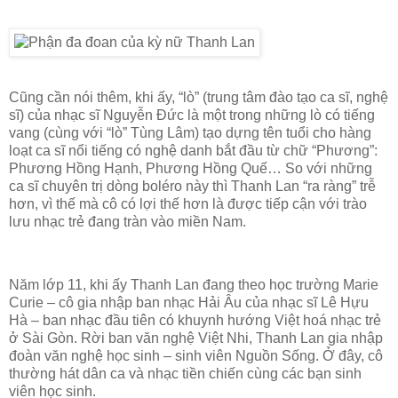
Cũng cần nói thêm, khi ấy, “lò” (trung tâm đào tạo ca sĩ, nghệ
sĩ) của nhạc sĩ Nguyễn Đức là một trong những lò có tiếng
vang (cùng với “lò” Tùng Lâm) tạo dựng tên tuổi cho hàng
loạt ca sĩ nổi tiếng có nghệ danh bắt đầu từ chữ “Phương”:
Phương Hồng Hạnh, Phương Hồng Quế… So với những
ca sĩ chuyên trị dòng boléro này thì Thanh Lan “ra ràng” trễ
hơn, vì thế mà cô có lợi thế hơn là được tiếp cận với trào
lưu nhạc trẻ đang tràn vào miền Nam.
Năm lớp 11, khi ấy Thanh Lan đang theo học trường Marie
Curie – cô gia nhập ban nhạc Hải Âu của nhạc sĩ Lê Hựu
Hà – ban nhạc đầu tiên có khuynh hướng Việt hoá nhạc trẻ
ở Sài Gòn. Rời ban văn nghệ Việt Nhi, Thanh Lan gia nhập
đoàn văn nghệ học sinh – sinh viên Nguồn Sống. Ở đây, cô
thường hát dân ca và nhạc tiền chiến cùng các bạn sinh
viên học sinh.