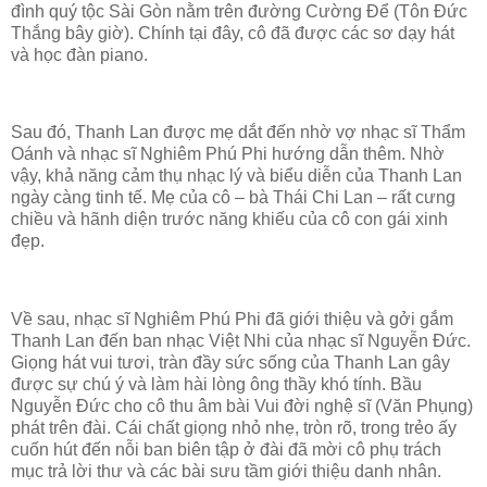
đình quý tộc Sài Gòn nằm trên đường Cường Để (Tôn Đức
Thắng bây giờ). Chính tại đây, cô đã được các sơ dạy hát
và học đàn piano.
Sau đó, Thanh Lan được mẹ dắt đến nhờ vợ nhạc sĩ Thẩm
Oánh và nhạc sĩ Nghiêm Phú Phi hướng dẫn thêm. Nhờ
vậy, khả năng cảm thụ nhạc lý và biểu diễn của Thanh Lan
ngày càng tinh tế. Mẹ của cô – bà Thái Chi Lan – rất cưng
chiều và hãnh diện trước năng khiếu của cô con gái xinh
đẹp.
Về sau, nhạc sĩ Nghiêm Phú Phi đã giới thiệu và gởi gắm
Thanh Lan đến ban nhạc Việt Nhi của nhạc sĩ Nguyễn Đức.
Giọng hát vui tươi, tràn đầy sức sống của Thanh Lan gây
được sự chú ý và làm hài lòng ông thầy khó tính. Bầu
Nguyễn Đức cho cô thu âm bài Vui đời nghệ sĩ (Văn Phụng)
phát trên đài. Cái chất giọng nhỏ nhẹ, tròn rõ, trong trẻo ấy
cuốn hút đến nỗi ban biên tập ở đài đã mời cô phụ trách
mục trả lời thư và các bài sưu tầm giới thiệu danh nhân.