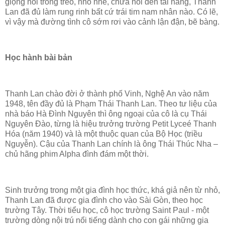
giọng nói trong trẻo, nhỏ nhẻ, chưa nói đến tài năng, Thanh
Lan đã đủ làm rung rinh bất cứ trái tim nam nhân nào. Có lẽ,
vì vậy mà đường tình cô sớm rơi vào cảnh lận đận, bẽ bàng.
Học hành bài bản
Thanh Lan chào đời ở thành phố Vinh, Nghệ An vào năm
1948, tên đầy đủ là Phạm Thái Thanh Lan. Theo tư liệu của
nhà báo Hà Đình Nguyên thì ông ngoại của cô là cụ Thái
Nguyên Đào, từng là hiệu trưởng trường Petit Lyceé Thanh
Hóa (năm 1940) và là một thuộc quan của Bộ Học (triều
Nguyễn). Cậu của Thanh Lan chính là ông Thái Thúc Nha –
chủ hãng phim Alpha đình đám một thời.
Sinh trưởng trong một gia đình học thức, khá giả nên từ nhỏ,
Thanh Lan đã được gia đình cho vào Sài Gòn, theo học
trường Tây. Thời tiểu học, cô học trường Saint Paul - một
trường dòng nội trú nổi tiếng dành cho con gái những gia