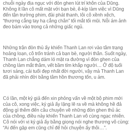
chuỗi ngày địa ngục với đòn ghen lút trí khôn của Dũng.
Không ít lần cô mất mặt với bạn bè, ê-kíp làm việc vì Dũng
đến tận trường phim, đài phát thanh, lôi cô xềnh xệch,
“thượng cẳng tay hạ cẳng chân” tối mắt tối mũi. Nỗi ám ảnh
đeo bám vào trong cả những giấc ngủ.
Những trận đòn thù ấy khiến Thanh Lan rơi vào tâm trạng
hoảng loạn, cô trốn tránh cả bạn bè, người thân. Suốt ngày,
Thanh Lan chẳng dám ló mặt ra đường vì đòn ghen của
chồng làm mắt thâm, vết bầm tím khắp người… Ở độ tuổi
tươi sáng, cái tuổi đẹp nhất đời người, vậy mà Thanh Lan
đã phải nhìn đời bằng tâm hồn thương tổn, u ám.
Có lần, một ký giả đến xin phỏng vấn về một bộ phim mới
của cô, xong việc, ký giả ấy lặng lẽ ra về mà không hề đả
động gì thêm đến câu chuyện về những đòn ghen thủ ác
của chồng, điều này khiến Thanh Lan vô cùng ngạc nhiên.
Cô nói với vị ký giả ấy bằng giọng nói nghe thương vô cùng:
“Ai đến gặp em cũng chỉ để hỏi chuyện ấy thôi…”.