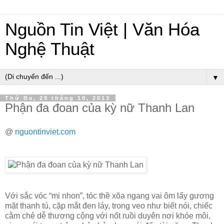
Nguồn Tin Việt | Văn Hóa
Nghệ Thuật
▼
Thứ Ba, 29 tháng 10, 2013
Phận đa đoan của kỳ nữ Thanh Lan
@
nguontinviet.com
Với sắc vóc “mi nhon”, tóc thề xõa ngang vai ôm lấy gương
mặt thanh tú, cặp mắt đen láy, trong veo như biết nói, chiếc
cằm chẻ dễ thương cộng với nốt ruồi duyên nơi khóe môi,