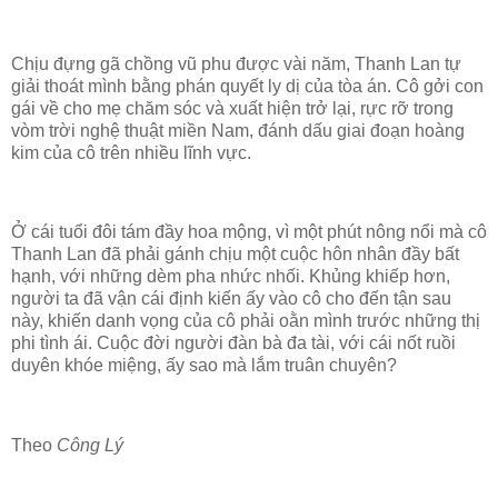
Chịu đựng gã chồng vũ phu được vài năm, Thanh Lan tự
giải thoát mình bằng phán quyết ly dị của tòa án. Cô gởi con
gái về cho mẹ chăm sóc và xuất hiện trở lại, rực rỡ trong
vòm trời nghệ thuật miền Nam, đánh dấu giai đoạn hoàng
kim của cô trên nhiều lĩnh vực.
Ở cái tuổi đôi tám đầy hoa mộng, vì một phút nông nổi mà cô
Thanh Lan đã phải gánh chịu một cuộc hôn nhân đầy bất
hạnh, với những dèm pha nhức nhối. Khủng khiếp hơn,
người ta đã vận cái định kiến ấy vào cô cho đến tận sau
này, khiến danh vọng của cô phải oằn mình trước những thị
phi tình ái. Cuộc đời người đàn bà đa tài, với cái nốt ruồi
duyên khóe miệng, ấy sao mà lắm truân chuyên?
Theo
Công Lý