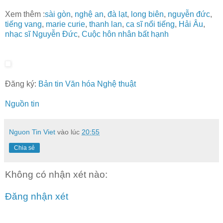
Xem thêm :
sài gòn
,
nghệ an
,
đà lạt
,
long biên
,
nguyễn đức
,
tiếng vang
,
marie curie
,
thanh lan
,
ca sĩ nổi tiếng
,
Hải Âu
,
nhạc sĩ Nguyễn Đức
,
Cuộc hôn nhân bất hạnh
Đăng ký:
Bản tin Văn hóa Nghệ thuật
Nguồn tin
Nguon Tin Viet
vào lúc
20:55
Chia sẻ
Không có nhận xét nào:
Đăng nhận xét