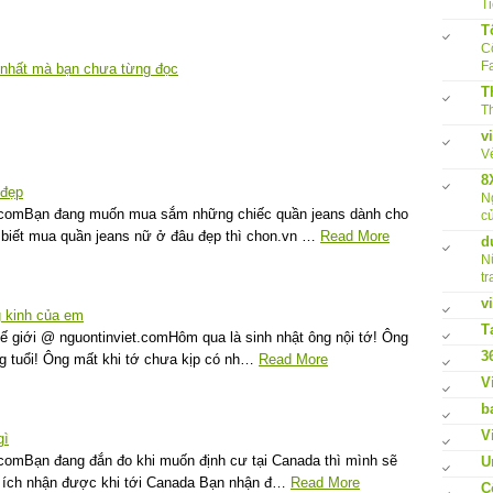
Ti
T
Cô
F
 nhất mà bạn chưa từng đọc
T
Th
v
V
8
 đẹp
N
.comBạn đang muốn mua sắm những chiếc quần jeans dành cho
củ
biết mua quần jeans nữ ở đâu đẹp thì chon.vn …
Read More
d
N
tr
v
g kinh của em
T
ế giới @ nguontinviet.comHôm qua là sinh nhật ông nội tớ! Ông
3
ng tuổi! Ông mất khi tớ chưa kịp có nh…
Read More
V
b
V
gì
comBạn đang đắn đo khi muốn định cư tại Canada thì mình sẽ
U
i ích nhận được khi tới Canada Bạn nhận đ…
Read More
C