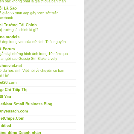
ền bạc không phải là giá trị của bản thân
ôi Là Sao
 giáo 9x xinh đẹp gây "cơn sốt" trên
acebook
hị Trường Tài Chính
ị trường tài chính là gì?
ina models
ẻ đẹp trong veo của nữ sinh Thái nguyên
X Forum
gắm lại những hình ảnh trong 10 năm qua
a ngôi sao Gossip Girl Blake Lively
uhocviet.net
ữ du học sinh Việt nói về chuyện có bạn
ai Tây
iet20.com
ạp Chí Tiếp Thị
60 Yeu
ietNam Small Business Blog
anyeusach.com
ietChips.Com
ntitled
ộng đồng Doanh nhân