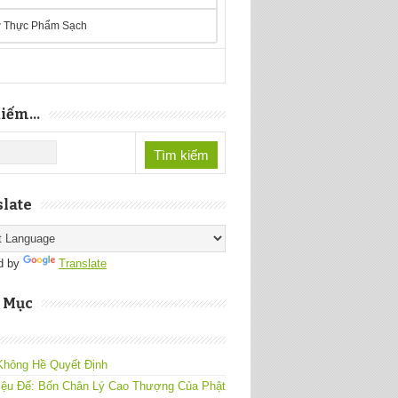
 Thực Phẩm Sạch
iếm...
late
d by
Translate
 Mục
Không Hề Quyết Định
iệu Đế: Bốn Chân Lý Cao Thượng Của Phật