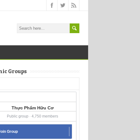
nic Groups
Thực Phẩm Hữu Cơ
Public group · 4,750 members
Join Group