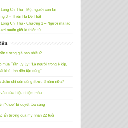
Long Chi Thủ - Một người còn lại
ng 3 – Thiên Hạ Đệ Thất
 Long Chi Thủ - Chương 1 – Người mà lão
ươi muốn giết là thiên tử
iến
hần tượng giá bao nhiêu?
o múa Trần Ly Ly: “Là người trong ê kíp,
ải khó tính đến tận cùng”
a Jolie chỉ còn sống được 3 năm nữa?
vào-cửa-hiệu-nhiệm-màu
ên “khoe” bí quyết tỏa sáng
c ấn tượng của mỹ nhân 22 tuổi