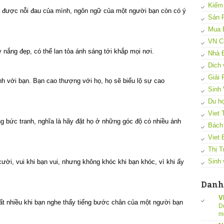
Kiếm
tả được nỗi đau của mình, ngôn ngữ của một người bạn còn có ý
Sản 
Mua 
VN C
nắng đẹp, có thể lan tỏa ánh sáng tới khắp mọi nơi.
Nhà 
Dich 
Giải
nh với bạn. Bạn cao thượng với họ, họ sẽ biểu lộ sự cao
Sinh 
Du họ
Viet 
g bức tranh, nghĩa là hãy đặt họ ở những góc độ có nhiều ánh
Bách
Viet 
Thị T
Sinh 
ời, vui khi bạn vui, nhưng không khóc khi bạn khóc, vì khi ấy
Danh
V
ất nhiều khi bạn nghe thấy tiếng bước chân của một người bạn
D
m