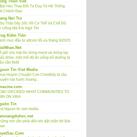
ong Thon Viet
 Bài Học Thay Đổi Tư Duy Từ Hệ Thống
át Chánh Đạo
ang Noi Tro
 Sự Thật Gây Sốc Về Cơ Thể Và Chế Độ
n Uống Mà Ít Ai Ngờ Tới
log Kiếm Tiền
anh mục đầu tư altcoin tối ưu tháng 9/2025
iaiNhan.Net
ể giữ cho mái tóc bóng mượt và móng tay
hắc khỏe, một chế độ ăn uống bổ dưỡng là
ều cần thiết.
guon Tin Viet Media
hoa Huynh Chuyện Con ChimĐây là câu
huyện hài hước hoang...
inazine.com
OW I DECIDED WHAT COMMUNITIES TO
OIN ON VINA
guồn Tin
st Nguon tin viet media
amnangduhoc.net
hững nơi cần phải đến khi đặt chân tới Đài
oan
uyetSac.Com