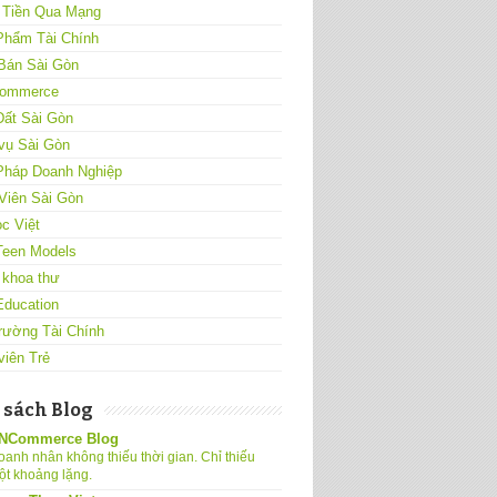
 Tiền Qua Mạng
Phẩm Tài Chính
Bán Sài Gòn
ommerce
Đất Sài Gòn
vụ Sài Gòn
 Pháp Doanh Nghiệp
Viên Sài Gòn
c Việt
Teen Models
 khoa thư
Education
rường Tài Chính
viên Trẻ
 sách Blog
NCommerce Blog
oanh nhân không thiếu thời gian. Chỉ thiếu
ột khoảng lặng.