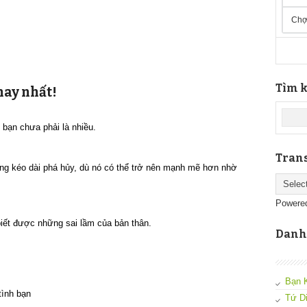
Chợ
Tìm k
hay nhất!
 bạn chưa phải là nhiều.
Trans
vắng kéo dài phá hủy, dù nó có thể trở nên mạnh mẽ hơn nhờ
Powere
biết được những sai lầm của bản thân.
Danh
Bạn 
tình bạn
Tứ D