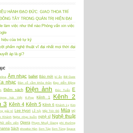
IỀU HÀNH ĐẠO ĐỨC: GIAO THOA TRÍ
ĐÔNG TÂY TRONG QUẢN TRỊ HIỆN ĐẠI
e làm việc như thế nào:Phỏng vấn xin việc
ogle
 hiệu của trẻ tự kỷ
yệt phẩm nghệ thuật vĩ đại nhất mọi thời đại
uyết áp là gì?
ục
Âm nhạc
ballet
Báo mới
elina
bí ẩn
Bill Gate
Ca nhạc
Đàn cổ cầm khỏa thân
Đạo diễn Đặng
Điện ảnh
E
Điểm sách
h
Đức Tuấn
Kênh 2
Kênh 1
iọng hát Việt
K-Pop
 3
Kênh 4
Kênh 5
Kênh 6
Khánh Ly
Kim
Múa
Lee Hyori
ng giải trí
Lễ hội
Mặt Trời Đỏ
Mỹ
Nghệ thuật
nghệ sĩ
n Khánh
Nghe nhạc buồn
Opera
Nữ diễn viên
Phạm Nhuệ Giang
phi thường
hanna
Sách
showbiz Hàn
Sơn Táp
Sơn Tùng
Space