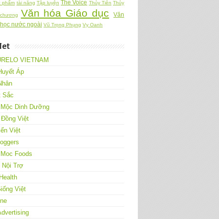
The Voice
c phẩm
tài năng
Tập luyện
Thủy Tiên
Thủy
Văn hóa Giáo dục
Văn
 chương
 học nước ngoài
Vũ Trọng Phụng
Vy Oanh
Net
URELO VIETNAM
Huyết Áp
Nhân
t Sắc
 Mộc Dinh Dưỡng
 Đồng Việt
ển Việt
loggers
 Moc Foods
Nội Trợ
Health
iống Việt
One
Advertising