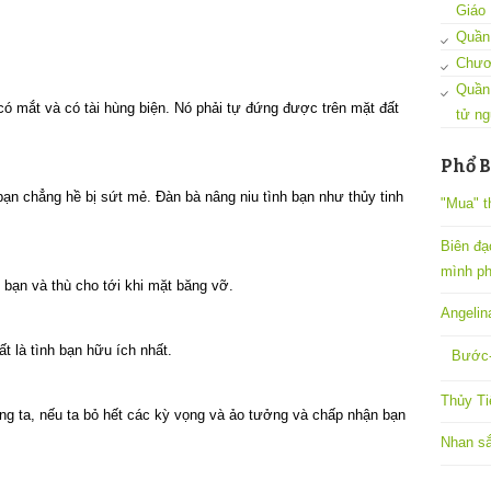
Giáo
Quần 
Chươ
Quần
ó mắt và có tài hùng biện. Nó phải tự đứng được trên mặt đất
tử ng
Phổ B
bạn chẳng hề bị sứt mẻ. Đàn bà nâng niu tình bạn như thủy tinh
"Mua" t
Biên đạ
mình ph
bạn và thù cho tới khi mặt băng vỡ.
Angelin
t là tình bạn hữu ích nhất.
Bước-
Thủy Ti
ng ta, nếu ta bỏ hết các kỳ vọng và ảo tưởng và chấp nhận bạn
Nhan sắ