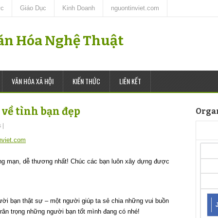
ức
Giáo Dục
Kinh Doanh
nguontinviet.com
Văn Hóa Nghệ Thuật
VĂN HÓA XÃ HỘI
KIẾN THỨC
LIÊN KẾT
về tình bạn đẹp
Orga
s
|
nviet.com
ãng mạn, dễ thương nhất! Chúc các bạn luôn xây dựng được
ười bạn thật sự – một người giúp ta sẻ chia những vui buồn
 trân trọng những người bạn tốt mình đang có nhé!