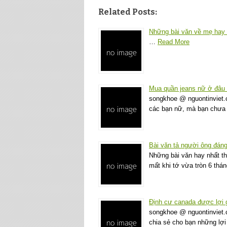
Related Posts:
Những bài văn về mẹ hay
…
Read More
Mua quần jeans nữ ở đâu
songkhoe @ nguontinviet
các bạn nữ, mà bạn chưa 
Bài văn tả người ông đán
Những bài văn hay nhất th
mất khi tớ vừa tròn 6 thá
Định cư canada được lợi 
songkhoe @ nguontinviet.
chia sẻ cho bạn những lợ