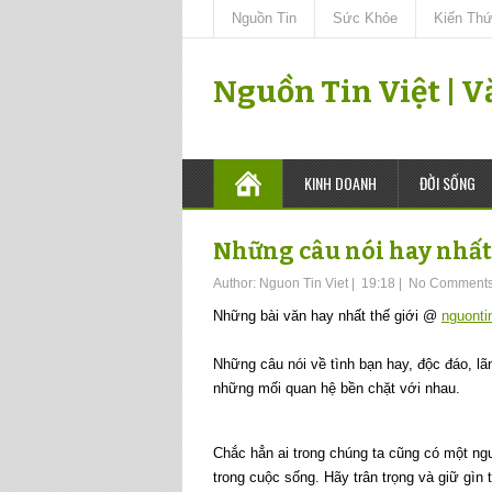
Nguồn Tin
Sức Khỏe
Kiến Th
Nguồn Tin Việt | 
KINH DOANH
ĐỜI SỐNG
Những câu nói hay nhất 
Author:
Nguon Tin Viet
|
19:18
|
No Comment
Những bài văn hay nhất thế giới @
nguonti
Những câu nói về tình bạn hay, độc đáo, l
những mối quan hệ bền chặt với nhau.
Chắc hẳn ai trong chúng ta cũng có một ng
trong cuộc sống. Hãy trân trọng và giữ gìn