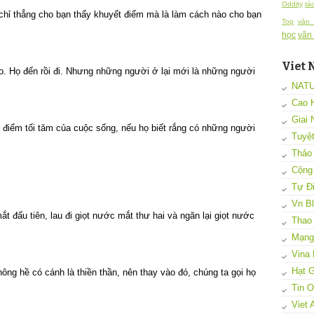
Oddity
tá
 chỉ thẳng cho bạn thấy khuyết điểm mà là làm cách nào cho bạn
Top
văn
học
văn
Viet 
. Họ đến rồi đi. Nhưng những người ở lại mới là những người
NAT
Cao 
Giai 
i điểm tối tăm của cuộc sống, nếu họ biết rắng có những người
Tuyệ
Thảo
Cộng
Tự Đi
Vn B
t đấu tiên, lau đi giọt nước mắt thư hai và ngăn lại giọt nước
Thao
Mạng 
Vina 
Hạt G
ng hề có cánh là thiền thần, nên thay vào đó, chúng ta gọi họ
Tin 
Viet 