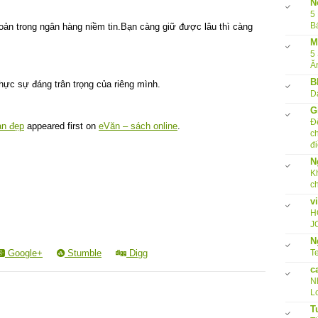
N
5
B
oản trong ngân hàng niềm tin.Bạn càng giữ được lâu thì càng
M
5
Ă
B
ực sự đáng trân trọng của riêng mình.
D
G
Đ
ạn đẹp
appeared first on
eVăn – sách online
.
c
đi
N
K
c
v
H
J
N
Google+
Stumble
Digg
Te
c
N
L
T