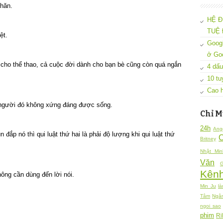
nhăn.
HỆ Đ
TUỆ 
ệt.
Googl
ở Go
cho thể thao, cả cuộc đời dành cho bạn bè cũng còn quá ngắn
4 dấu
10 tu
Cao h
 người đó không xứng đáng được sống.
Chỉ M
24h
Ang
n đắp nó thì qui luật thứ hai là phải độ lượng khi qui luật thứ
Britney
Nhật Min
Văn
G
Kênh
ông cần dùng đến lời nói.
Min Ju
là
Tâm
Ngâ
ngoi sao
phim
Ri