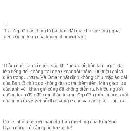
Trai đẹp Omar chính là bài học đắt giá cho sự sính ngoại
đến cuồng loạn của không ít người Việt
Thậm chí, Ban tổ chức sau khi “ngậm bồ hòn làm ngọt” đã
lớn tiếng “tố” chàng trai đẹp Omar đòi thêm 100 triệu chỉ vì
diễn trong…mưa. Và Omar nhất định không chịu mặc áo dài
của Ban tổ chức do không được trả thêm tiền! Màn giao lưu
của anh với khán giả cũng đã không diễn ra. Nhiều người
cuồng loạn đến để xem thần tượng đẹp đến mức bị trục xuất
của mình ra về với nỗi thất vọng ê chề và cảm giác…bị lừa!
Có lẽ, nhiều người tham dự Fan meetting của Kim Soo
Hyun cũng có cảm giác tương tự!