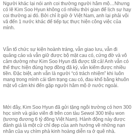
Người khác lại nói anh coi thường người hâm mộ…Nhưng
có lẽ Kim Soo Hyun không có nhiều thời gian để lịch sự hay
coi thường ai đó. Bởi chỉ ít giờ ở Việt Nam, anh lại phải vội
vã đến 1 nước khác để tiếp tục thực hiện công việc của
mình.
Vẫn tổ chức sự kiện hoành tráng, vẫn giao lưu, vẫn đi
quảng cáo và vẫn giữ được bộ mặt cau có, cứng đờ và vô
cảm dường như Kim Soo Hyun đã được tất cả! Anh vẫn có
thể thực hiện đúng hợp đồng đã ký, vẫn kiếm được nhiều
tiền. Đặc biệt, anh vẫn là người “có trách nhiệm” khi luôn
mang trong mình cái tâm trạng cau có, đau khổ bằng khuôn
mặt vô cảm khi đến gặp người hâm mộ ở nước ngoài.
Mới đây, Kim Soo Hyun đã gửi tặng ngôi trường có hơn 300
học sinh và giáo viên đi trên con tàu Sewol 300 triệu won
(tương đương 6 tỷ đồng Việt Nam). Hành động này được
đánh giá là một cử chỉ đẹp của anh hướng về những nạn
nhân của vụ chìm phà kinh hoàng diễn ra ở quê nhà.