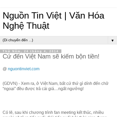
Nguồn Tin Việt | Văn Hóa
Nghệ Thuật
▼
Thứ Năm, 24 tháng 4, 2014
Cứ đến Việt Nam sẽ kiếm bộn tiền!
@
nguontinviet.com
(GDVN) - Xem ra, ở Việt Nam, bất cứ thứ gì dính đến chữ
“ngoại” đều được trả cái giá…ngất ngưởng!
Có lẽ, sau khi chương trình fan meeting kết thúc, nhiều