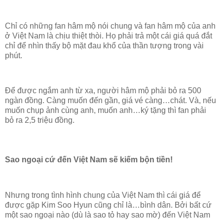
Chỉ có những fan hâm mộ nói chung và fan hâm mộ của anh
ở Việt Nam là chịu thiệt thòi. Họ phải trả một cái giá quá đắt
chỉ để nhìn thấy bộ mặt đau khổ của thần tượng trong vài
phút.
Để được ngắm anh từ xa, người hâm mộ phải bỏ ra 500
ngàn đồng. Càng muốn đến gần, giá vé càng…chát. Và, nếu
muốn chụp ảnh cùng anh, muốn anh…ký tặng thì fan phải
bỏ ra 2,5 triệu đồng.
Sao ngoại cứ đến Việt Nam sẽ kiếm bộn tiền!
Nhưng trong tình hình chung của Việt Nam thì cái giá để
được gặp Kim Soo Hyun cũng chỉ là…bình dân. Bởi bất cứ
một sao ngoại nào (dù là sao tỏ hay sao mờ) đến Việt Nam