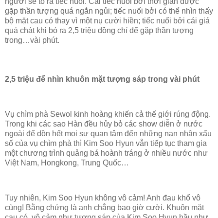
người sẽ tỏ ra tiếc nuối. Cái tiếc nuối bởi thời gian được
gặp thần tượng quá ngắn ngủi; tiếc nuối bởi có thể nhìn thấy
bộ mặt cau có thay vì một nụ cười hiền; tiếc nuối bởi cái giá
quá chát khi bỏ ra 2,5 triệu đồng chỉ để gặp thần tượng
trong…vài phút.
2,5 triệu để nhìn khuôn mặt tượng sáp trong vài phút
Vụ chìm phà Sewol kinh hoàng khiến cả thế giới rúng động.
Trong khi các sao Hàn đều hủy bỏ các show diễn ở nước
ngoài để dồn hết mọi sự quan tâm đến những nạn nhân xấu
số của vụ chìm phà thì Kim Soo Hyun vẫn tiếp tục tham gia
một chương trình quảng bá hoành tráng ở nhiều nước như
Việt Nam, Hongkong, Trung Quốc…
Tuy nhiên, Kim Soo Hyun không vô cảm! Anh đau khổ vô
cùng! Bằng chứng là anh chẳng bao giờ cười. Khuôn mặt
cau có, vô cảm như tượng sáp của Kim Soo Hyun hầu như