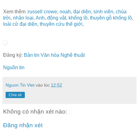
Xem thêm :
russell crowe
,
noah
,
đại diện
,
sinh viên
,
chúa
trời
,
nhân loại
,
Anh
,
động vật
,
khổng lồ
,
thuyền gỗ khổng lồ
,
loài cử đại diện
,
thuyền cứu thế giới
,
Đăng ký:
Bản tin Văn hóa Nghệ thuật
Nguồn tin
Nguon Tin Viet
vào lúc
12:52
Chia sẻ
Không có nhận xét nào:
Đăng nhận xét