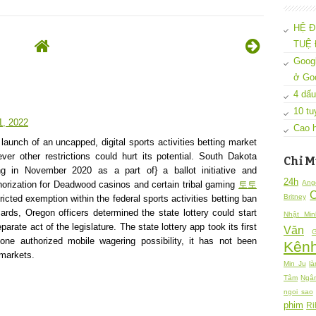
HỆ Đ
TUỆ 
Googl
ở Go
4 dấu
10 tu
1, 2022
Cao h
 launch of an uncapped, digital sports activities betting market
ver other restrictions could hurt its potential. South Dakota
Chỉ M
ting in November 2020 as a part of} a ballot initiative and
24h
Ang
horization for Deadwood casinos and certain tribal gaming
토토
Britney
ricted exemption within the federal sports activities betting ban
cards, Oregon officers determined the state lottery could start
Nhật Min
parate act of the legislature. The state lottery app took its first
Văn
G
one authorized mobile wagering possibility, it has not been
Kênh
 markets.
Min Ju
là
Tâm
Ngâ
ngoi sao
phim
Ri