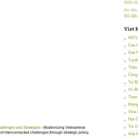
Oddity
tá
Top
văn
học
văn
Viet 
NAT
Cao 
Giai 
Tuyệ
Thảo
Cộng
Tự Đi
Vn B
Thao
Mạng 
Vina 
Hạt G
Tin 
hallenges and Strategies
-
Modernizing Vietnamese
of interconnected challenges through strategic policy,
Viet 