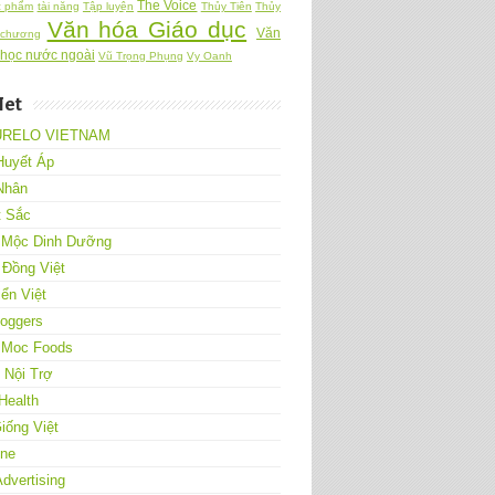
The Voice
c phẩm
tài năng
Tập luyện
Thủy Tiên
Thủy
Văn hóa Giáo dục
Văn
 chương
 học nước ngoài
Vũ Trọng Phụng
Vy Oanh
Net
URELO VIETNAM
Huyết Áp
Nhân
t Sắc
 Mộc Dinh Dưỡng
 Đồng Việt
ển Việt
loggers
 Moc Foods
Nội Trợ
Health
iống Việt
One
Advertising