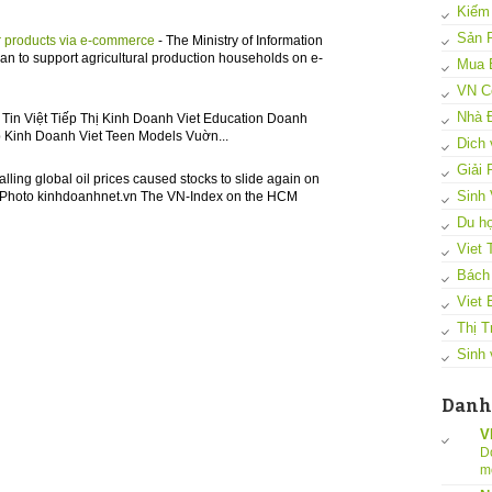
Kiếm
Sản 
eir products via e-commerce
-
The Ministry of Information
 to support agricultural production households on e-
Mua 
VN C
Nhà 
Tin Việt Tiếp Thị Kinh Doanh Viet Education Doanh
 Kinh Doanh Viet Teen Models Vuờn...
Dich 
Giải
alling global oil prices caused stocks to slide again on
Sinh 
 - Photo kinhdoanhnet.vn The VN-Index on the HCM
Du họ
Viet 
Bách
Viet 
Thị T
Sinh 
Danh
V
D
m