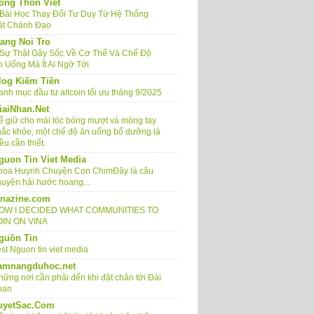
ong Thon Viet
 Bài Học Thay Đổi Tư Duy Từ Hệ Thống
át Chánh Đạo
ang Noi Tro
 Sự Thật Gây Sốc Về Cơ Thể Và Chế Độ
n Uống Mà Ít Ai Ngờ Tới
log Kiếm Tiền
anh mục đầu tư altcoin tối ưu tháng 9/2025
iaiNhan.Net
ể giữ cho mái tóc bóng mượt và móng tay
hắc khỏe, một chế độ ăn uống bổ dưỡng là
ều cần thiết.
guon Tin Viet Media
hoa Huynh Chuyện Con ChimĐây là câu
huyện hài hước hoang...
inazine.com
OW I DECIDED WHAT COMMUNITIES TO
OIN ON VINA
guồn Tin
st Nguon tin viet media
amnangduhoc.net
hững nơi cần phải đến khi đặt chân tới Đài
oan
uyetSac.Com