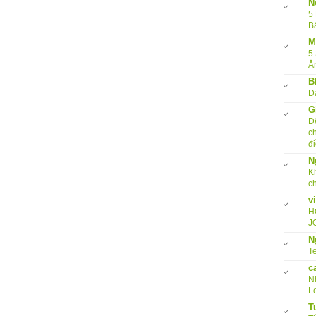
N
5
B
M
5
Ă
B
D
G
Đ
c
đi
N
K
c
v
H
J
N
Te
c
N
L
T