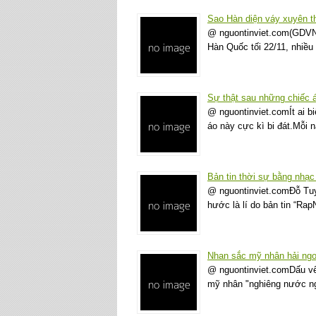
Sao Hàn diện váy xuyên th
@ nguontinviet.com(GDVN) 
Hàn Quốc tối 22/11, nhiều
Sự thật sau những chiếc á
@ nguontinviet.comÍt ai b
áo này cực kì bi đát.Mỗi 
Bản tin thời sự bằng nhạ
@ nguontinviet.comĐỗ Tuy
hước là lí do bản tin “Ra
Nhan sắc mỹ nhân hải ngoạ
@ nguontinviet.comDấu vết
mỹ nhân "nghiêng nước ng