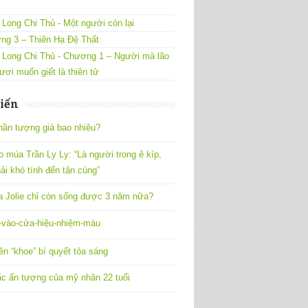
Long Chi Thủ - Một người còn lại
ng 3 – Thiên Hạ Đệ Thất
 Long Chi Thủ - Chương 1 – Người mà lão
ươi muốn giết là thiên tử
iến
hần tượng giá bao nhiêu?
o múa Trần Ly Ly: “Là người trong ê kíp,
ải khó tính đến tận cùng”
a Jolie chỉ còn sống được 3 năm nữa?
vào-cửa-hiệu-nhiệm-màu
ên “khoe” bí quyết tỏa sáng
c ấn tượng của mỹ nhân 22 tuổi