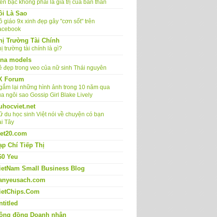
ền bạc không phải là giá trị của bản thân
ôi Là Sao
 giáo 9x xinh đẹp gây "cơn sốt" trên
acebook
hị Trường Tài Chính
ị trường tài chính là gì?
ina models
ẻ đẹp trong veo của nữ sinh Thái nguyên
X Forum
gắm lại những hình ảnh trong 10 năm qua
a ngôi sao Gossip Girl Blake Lively
uhocviet.net
ữ du học sinh Việt nói về chuyện có bạn
ai Tây
iet20.com
ạp Chí Tiếp Thị
60 Yeu
ietNam Small Business Blog
anyeusach.com
ietChips.Com
ntitled
ộng đồng Doanh nhân