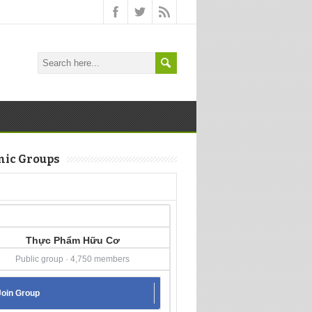
nic Groups
Thực Phẩm Hữu Cơ
Public group · 4,750 members
Join Group