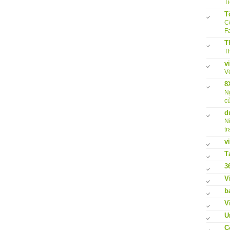
Ti
T
Cô
F
T
Th
v
V
8
N
củ
d
N
tr
v
T
3
V
b
V
U
C