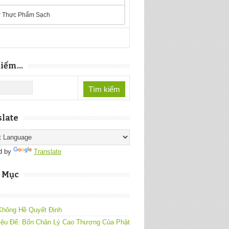
 Thực Phẩm Sạch
iếm...
late
d by
Translate
 Mục
Không Hề Quyết Định
iệu Đế: Bốn Chân Lý Cao Thượng Của Phật