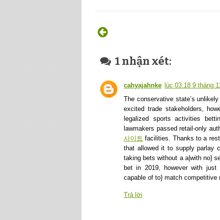
1 nhận xét:
cahyajahnke
lúc 03:18 9 tháng 1
The conservative state’s unlikely
excited trade stakeholders, howe
legalized sports activities bet
lawmakers passed retail-only aut
사이트
facilities. Thanks to a rest
that allowed it to supply parlay 
taking bets without a a|with no} se
bet in 2019, however with just 
capable of to} match competitive
Trả lời