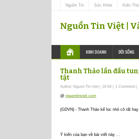
Nguồn Tin
Sức Khỏe
Kiến Th
Nguồn Tin Việt | 
KINH DOANH
ĐỜI SỐNG
Thanh Thảo lần đầu tun
tật
Author:
Nguon Tin Viet
|
16:56
|
1 Comment
|
@
nguontinviet.com
(GDVN) - Thanh Thảo kể lúc nhỏ cô rất hay 
Ý kiến của bạn về bài viết này ...