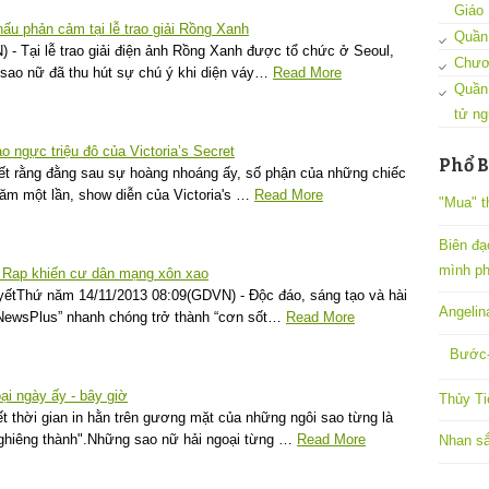
Giáo
ấu phản cảm tại lễ trao giải Rồng Xanh
Quần 
- Tại lễ trao giải điện ảnh Rồng Xanh được tổ chức ở Seoul,
Chươ
 sao nữ đã thu hút sự chú ý khi diện váy…
Read More
Quần
tử ng
o ngực triệu đô của Victoria’s Secret
Phổ B
iết rằng đằng sau sự hoàng nhoáng ấy, số phận của những chiếc
năm một lần, show diễn của Victoria's …
Read More
"Mua" t
Biên đạ
mình ph
c Rap khiến cư dân mạng xôn xao
ếtThứ năm 14/11/2013 08:09(GDVN) - Độc đáo, sáng tạo và hài
Angelin
pNewsPlus” nhanh chóng trở thành “cơn sốt…
Read More
Bước-
i ngày ấy - bây giờ
Thủy Ti
 thời gian in hằn trên gương mặt của những ngôi sao từng là
hiêng thành".Những sao nữ hải ngoại từng …
Read More
Nhan sắ