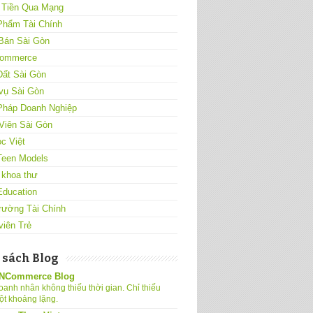
 Tiền Qua Mạng
Phẩm Tài Chính
Bán Sài Gòn
ommerce
Đất Sài Gòn
vụ Sài Gòn
 Pháp Doanh Nghiệp
Viên Sài Gòn
c Việt
Teen Models
 khoa thư
Education
rường Tài Chính
viên Trẻ
 sách Blog
NCommerce Blog
oanh nhân không thiếu thời gian. Chỉ thiếu
ột khoảng lặng.