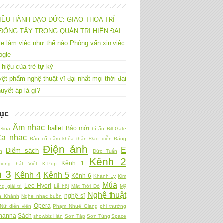
IỀU HÀNH ĐẠO ĐỨC: GIAO THOA TRÍ
ĐÔNG TÂY TRONG QUẢN TRỊ HIỆN ĐẠI
e làm việc như thế nào:Phỏng vấn xin việc
ogle
 hiệu của trẻ tự kỷ
yệt phẩm nghệ thuật vĩ đại nhất mọi thời đại
uyết áp là gì?
ục
Âm nhạc
ballet
Báo mới
elina
bí ẩn
Bill Gate
Ca nhạc
Đàn cổ cầm khỏa thân
Đạo diễn Đặng
Điện ảnh
E
Điểm sách
h
Đức Tuấn
Kênh 2
Kênh 1
iọng hát Việt
K-Pop
 3
Kênh 4
Kênh 5
Kênh 6
Khánh Ly
Kim
Múa
Lee Hyori
ng giải trí
Lễ hội
Mặt Trời Đỏ
Mỹ
Nghệ thuật
nghệ sĩ
n Khánh
Nghe nhạc buồn
Opera
Nữ diễn viên
Phạm Nhuệ Giang
phi thường
hanna
Sách
showbiz Hàn
Sơn Táp
Sơn Tùng
Space