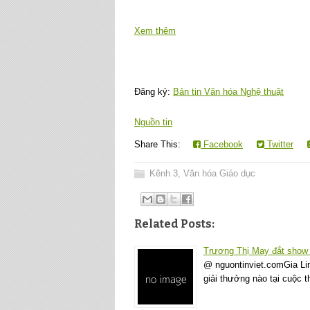
Xem thêm
Đăng ký:
Bản tin Văn hóa Nghệ thuật
Nguồn tin
Share This:
Facebook
Twitter
Kênh 3
,
Văn hóa Giáo dục
Related Posts:
Trương Thị May đắt show
@ nguontinviet.comGia Li
giải thưởng nào tại cuộc