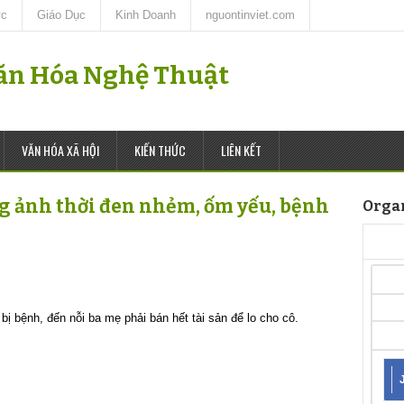
ức
Giáo Dục
Kinh Doanh
nguontinviet.com
Văn Hóa Nghệ Thuật
VĂN HÓA XÃ HỘI
KIẾN THỨC
LIÊN KẾT
g ảnh thời đen nhẻm, ốm yếu, bệnh
Orga
bị bệnh, đến nỗi ba mẹ phải bán hết tài sản để lo cho cô.