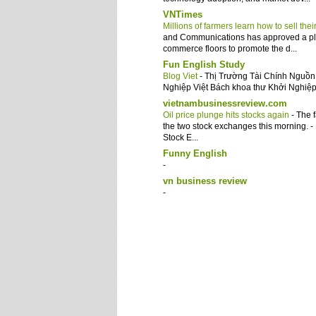
VNTimes
Millions of farmers learn how to sell th
and Communications has approved a plan
commerce floors to promote the d...
Fun English Study
Blog Viet
-
Thị Trường Tài Chính Nguồn 
Nghiệp Việt Bách khoa thư Khởi Nghiệp
vietnambusinessreview.com
Oil price plunge hits stocks again
-
The f
the two stock exchanges this morning.
Stock E...
Funny English
-
vn business review
-