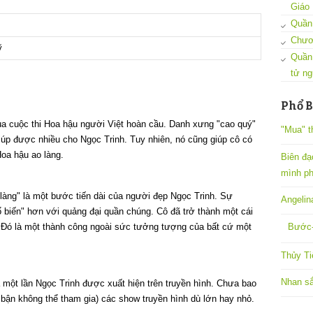
Giáo
Quần 
Chươ
ỹ
Quần
tử ng
Phổ B
ủa cuộc thi Hoa hậu người Việt hoàn cầu. Danh xưng "cao quý"
"Mua" t
iúp được nhiều cho Ngọc Trinh. Tuy nhiên, nó cũng giúp cô có
Hoa hậu ao làng.
Biên đạ
mình ph
 làng" là một bước tiến dài của người đẹp Ngọc Trinh. Sự
Angelin
 biến" hơn với quảng đại quần chúng. Cô đã trở thành một cái
Bước-
. Đó là một thành công ngoài sức tưởng tượng của bất cứ một
Thủy Ti
Nhan sắ
a một lần Ngọc Trinh được xuất hiện trên truyền hình. Chưa bao
bận không thể tham gia) các show truyền hình dù lớn hay nhỏ.