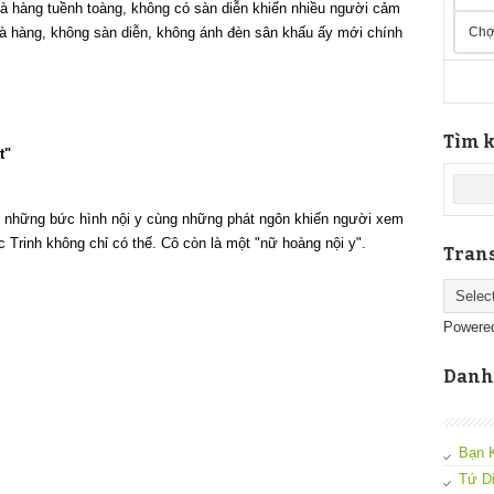
nhà hàng tuềnh toàng, không có sàn diễn khiến nhiều người cảm
hà hàng, không sàn diễn, không ánh đèn sân khấu ấy mới chính
Chợ
Tìm k
t"
ới những bức hình nội y cùng những phát ngôn khiến người xem
c Trinh không chỉ có thế. Cô còn là một "nữ hoàng nội y".
Trans
Powere
Danh
Bạn 
Tứ D