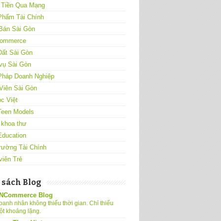
 Tiền Qua Mạng
Phẩm Tài Chính
Bán Sài Gòn
ommerce
Đất Sài Gòn
vụ Sài Gòn
 Pháp Doanh Nghiệp
Viên Sài Gòn
c Việt
Teen Models
 khoa thư
Education
rường Tài Chính
viên Trẻ
 sách Blog
NCommerce Blog
oanh nhân không thiếu thời gian. Chỉ thiếu
ột khoảng lặng.