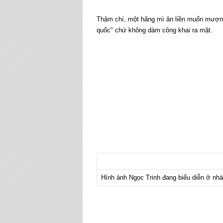
Thậm chí, một hãng mì ăn liền muốn mượn 
quốc" chứ không dám công khai ra mặt.
Hình ảnh Ngọc Trinh đang biểu diễn ở nhà