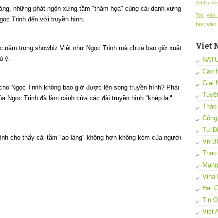
Oddity
tá
tráng, những phát ngôn xứng tầm "thảm họa" cùng cái danh xưng
Top
văn
ọc Trinh đến với truyền hình.
học
văn
Viet 
ục năm trong showbiz Việt như Ngọc Trinh mà chưa bao giờ xuất
ú ý.
NAT
Cao 
Giai 
 cho Ngọc Trinh không bao giờ được lên sóng truyền hình? Phải
Tuyệ
a Ngọc Trinh đã làm cánh cửa các đài truyền hình "khép lại"
Thảo
Cộng
Tự Đi
hình cho thấy cái tầm "ao làng" không hơn không kém của người
Vn B
Thao
Mạng 
Vina 
Hạt G
Tin 
Viet 