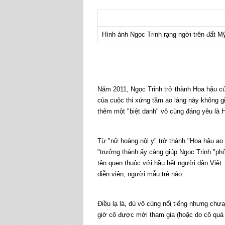
Hình ảnh Ngọc Trinh rạng ngời trên đất M
Năm 2011, Ngọc Trinh trở thành Hoa hậu c
của cuộc thi xứng tầm ao làng này không g
thêm một "biệt danh" vô cùng đáng yêu là 
Từ "nữ hoàng nội y" trở thành "Hoa hậu ao
"trưởng thành ấy càng giúp Ngọc Trinh "phổ
tên quen thuộc với hầu hết người dân Việt
diễn viên, người mẫu trẻ nào.
Điều lạ là, dù vô cùng nổi tiếng nhưng chư
giờ cô được mời tham gia (hoặc do cô quá 