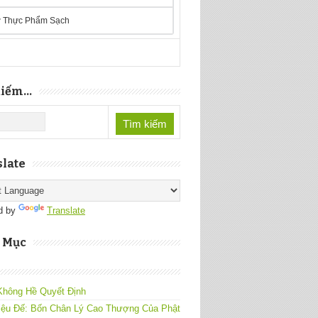
 Thực Phẩm Sạch
iếm...
late
d by
Translate
 Mục
Không Hề Quyết Định
iệu Đế: Bốn Chân Lý Cao Thượng Của Phật