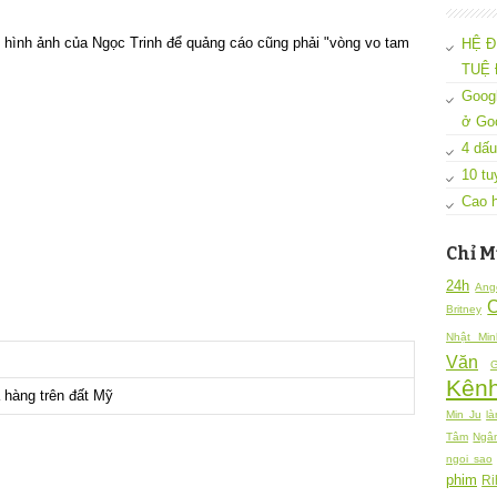
hình ảnh của Ngọc Trinh để quảng cáo cũng phải "vòng vo tam
HỆ Đ
TUỆ 
Googl
ở Go
4 dấu
10 tu
Cao h
Chỉ M
24h
Ang
Britney
Nhật Min
Văn
G
Kênh
 hàng trên đất Mỹ
Min Ju
là
Tâm
Ngâ
ngoi sao
phim
Ri