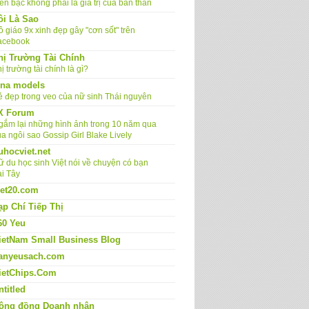
ền bạc không phải là giá trị của bản thân
ôi Là Sao
 giáo 9x xinh đẹp gây "cơn sốt" trên
acebook
hị Trường Tài Chính
ị trường tài chính là gì?
ina models
ẻ đẹp trong veo của nữ sinh Thái nguyên
X Forum
gắm lại những hình ảnh trong 10 năm qua
a ngôi sao Gossip Girl Blake Lively
uhocviet.net
ữ du học sinh Việt nói về chuyện có bạn
ai Tây
iet20.com
ạp Chí Tiếp Thị
60 Yeu
ietNam Small Business Blog
anyeusach.com
ietChips.Com
ntitled
ộng đồng Doanh nhân