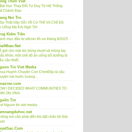
ong Thon Viet
 Bài Học Thay Đổi Tư Duy Từ Hệ Thống
át Chánh Đạo
ang Noi Tro
 Sự Thật Gây Sốc Về Cơ Thể Và Chế Độ
n Uống Mà Ít Ai Ngờ Tới
log Kiếm Tiền
anh mục đầu tư altcoin tối ưu tháng 9/2025
iaiNhan.Net
ể giữ cho mái tóc bóng mượt và móng tay
hắc khỏe, một chế độ ăn uống bổ dưỡng là
ều cần thiết.
guon Tin Viet Media
hoa Huynh Chuyện Con ChimĐây là câu
huyện hài hước hoang...
inazine.com
OW I DECIDED WHAT COMMUNITIES TO
OIN ON VINA
guồn Tin
st Nguon tin viet media
amnangduhoc.net
hững nơi cần phải đến khi đặt chân tới Đài
oan
uyetSac.Com