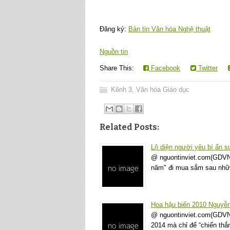
Đăng ký:
Bản tin Văn hóa Nghệ thuật
Nguồn tin
Share This:
Facebook
Twitter
Kênh 3
,
Văn hóa Giáo dục
Related Posts:
Lộ diện người yêu bí ẩn 
@ nguontinviet.com(GDVN) 
năm" đi mua sắm sau nhữn
Hoa hậu biển 2010 Nguyễn
@ nguontinviet.com(GDVN) 
2014 mà chỉ để “chiến th