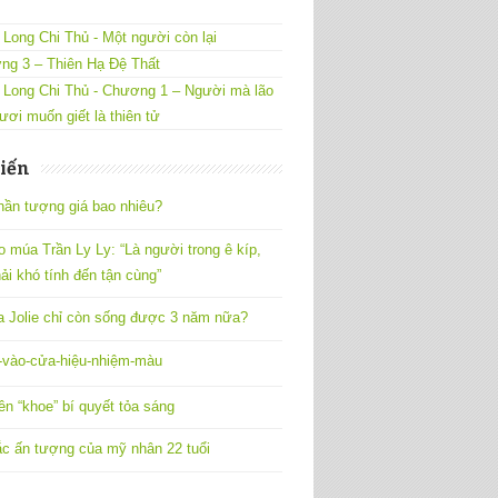
Long Chi Thủ - Một người còn lại
ng 3 – Thiên Hạ Đệ Thất
 Long Chi Thủ - Chương 1 – Người mà lão
ươi muốn giết là thiên tử
iến
hần tượng giá bao nhiêu?
o múa Trần Ly Ly: “Là người trong ê kíp,
ải khó tính đến tận cùng”
a Jolie chỉ còn sống được 3 năm nữa?
vào-cửa-hiệu-nhiệm-màu
ên “khoe” bí quyết tỏa sáng
c ấn tượng của mỹ nhân 22 tuổi