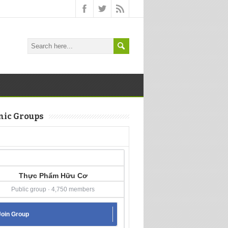
nic Groups
Thực Phẩm Hữu Cơ
Public group · 4,750 members
Join Group