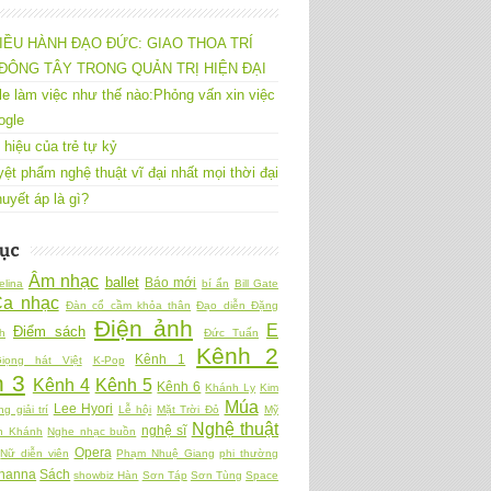
IỀU HÀNH ĐẠO ĐỨC: GIAO THOA TRÍ
ĐÔNG TÂY TRONG QUẢN TRỊ HIỆN ĐẠI
e làm việc như thế nào:Phỏng vấn xin việc
ogle
 hiệu của trẻ tự kỷ
yệt phẩm nghệ thuật vĩ đại nhất mọi thời đại
uyết áp là gì?
ục
Âm nhạc
ballet
Báo mới
elina
bí ẩn
Bill Gate
Ca nhạc
Đàn cổ cầm khỏa thân
Đạo diễn Đặng
Điện ảnh
E
Điểm sách
h
Đức Tuấn
Kênh 2
Kênh 1
iọng hát Việt
K-Pop
 3
Kênh 4
Kênh 5
Kênh 6
Khánh Ly
Kim
Múa
Lee Hyori
ng giải trí
Lễ hội
Mặt Trời Đỏ
Mỹ
Nghệ thuật
nghệ sĩ
n Khánh
Nghe nhạc buồn
Opera
Nữ diễn viên
Phạm Nhuệ Giang
phi thường
hanna
Sách
showbiz Hàn
Sơn Táp
Sơn Tùng
Space