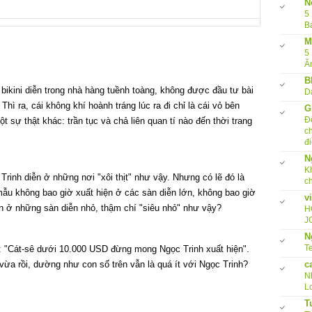
N
5
B
M
5
Ă
B
bikini diễn trong nhà hàng tuềnh toàng, không được đầu tư bài
D
hì ra, cái không khí hoành tráng lúc ra đi chỉ là cái vỏ bên
G
Đ
t sự thật khác: trần tục và chả liên quan tí nào đến thời trang
c
đi
N
K
rinh diễn ở những nơi "xôi thịt" như vậy. Nhưng có lẽ đó là
c
ẫu không bao giờ xuất hiện ở các sàn diễn lớn, không bao giờ
v
iện ở những sàn diễn nhỏ, thậm chí "siêu nhỏ" như vậy?
H
J
N
Te
: "Cát-sê dưới 10.000 USD đừng mong Ngọc Trinh xuất hiện".
ừa rồi, dường như con số trên vẫn là quá ít với Ngọc Trinh?
c
N
L
T