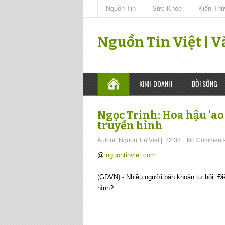
Nguồn Tin
Sức Khỏe
Kiến Th
Nguồn Tin Việt | 
KINH DOANH
ĐỜI SỐNG
Ngọc Trinh: Hoa hậu 'ao
truyền hình
Author:
Nguon Tin Viet
|
22:38
|
No Comment
@
nguontinviet.com
(GDVN) - Nhiều người băn khoăn tự hỏi: Đi
hình?