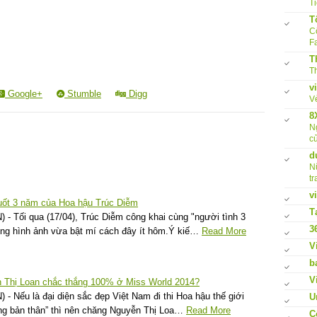
Ti
T
Cô
F
T
Th
v
Google+
Stumble
Digg
V
8
N
củ
d
N
tr
v
suốt 3 năm của Hoa hậu Trúc Diễm
T
- Tối qua (17/04), Trúc Diễm công khai cùng "người tình 3
3
g hình ảnh vừa bật mí cách đây ít hôm.Ý kiế…
Read More
V
b
V
 Thị Loan chắc thắng 100% ở Miss World 2014?
- Nếu là đại diện sắc đẹp Việt Nam đi thi Hoa hậu thế giới
U
ắng bản thân” thì nên chăng Nguyễn Thị Loa…
Read More
C