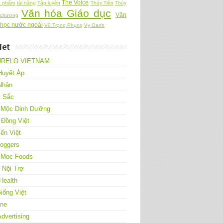
The Voice
c phẩm
tài năng
Tập luyện
Thủy Tiên
Thủy
Văn hóa Giáo dục
Văn
 chương
 học nước ngoài
Vũ Trọng Phụng
Vy Oanh
Net
URELO VIETNAM
Huyết Áp
Nhân
t Sắc
 Mộc Dinh Dưỡng
 Đồng Việt
ển Việt
loggers
 Moc Foods
Nội Trợ
Health
iống Việt
One
Advertising