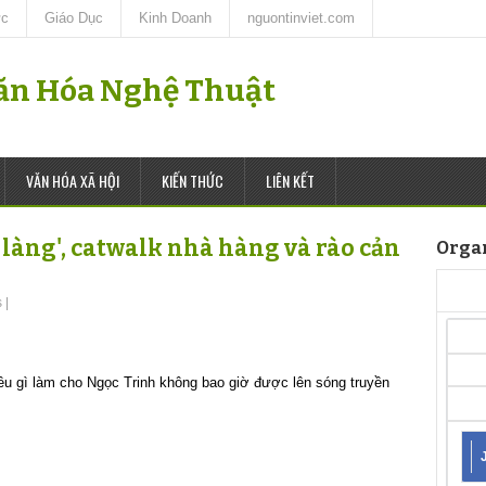
ức
Giáo Dục
Kinh Doanh
nguontinviet.com
Văn Hóa Nghệ Thuật
VĂN HÓA XÃ HỘI
KIẾN THỨC
LIÊN KẾT
 làng', catwalk nhà hàng và rào cản
Orga
s
|
ều gì làm cho Ngọc Trinh không bao giờ được lên sóng truyền