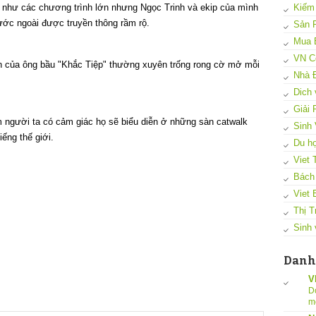
g như các chương trình lớn nhưng Ngọc Trinh và ekip của mình
Kiếm
ớc ngoài được truyền thông rầm rộ.
Sản 
Mua 
VN C
 của ông bầu "Khắc Tiệp" thường xuyên trống rong cờ mở mỗi
Nhà 
Dich 
Giải
 người ta có cảm giác họ sẽ biểu diễn ở những sàn catwalk
Sinh 
ếng thế giới.
Du họ
Viet 
Bách
Viet 
Thị T
Sinh 
Danh
V
D
m