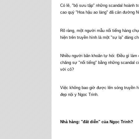
Có lẽ, "bộ sưu tập" những scandal hoành 
cao quý "Hoa hậu ao làng" đã cản đường Ng
Rõ ràng, một người mẫu nổi tiếng hàng ch
hiện trên truyền hình là một "sự lạ" đáng ch
Nhiều người băn khoăn tự hỏi: Điều gì làm
chăng sự "nổi tiếng" bằng những scandal củ
với cô?
Việc không bao giờ được lên sóng truyền 
đẹp nội y Ngọc Trinh.
Nhà hàng: "đất diễn" của Ngọc Trinh?